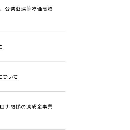
、公衆浴場等物価高騰
て
について
ロナ関係の助成金事業