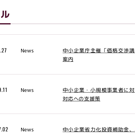
サル
中小企業庁主催「価格交渉講
.27
News
案内
中小企業・小規模事業者に対
9.11
News
対応への支援策
中小企業省力化投資補助金、
7.02
News