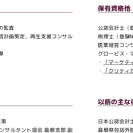
保有資格他
の監査
公認会計士（登録
営計画策定、再生支援コンサル
税理士（登録NO
医業経営コンサ
導
グロービス・
・
「マーケテ
・
「クリティ
以前の主な
監事
日本公認会計士
ンサルタント協会 島根支部 副
島根県包括外