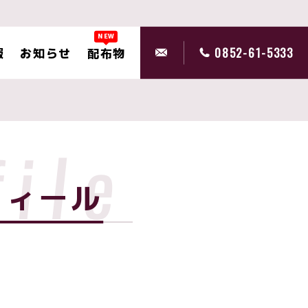
NEW
報
お知らせ
配布物
0852-61-5333
file
フィール