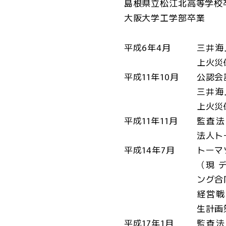
島根県立松江北高等学校
大阪大学工学部卒業
平成6年4月
三井海
上火災
平成11年10月
公認会
三井海
上火災
平成11年11月
監査法
法人ト
平成14年7月
トーマ
（現 
ング合
経営戦
生計画
平成17年1月
監査法