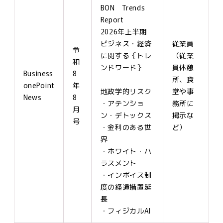
BON Trends
Report
2026年上半期
ビジネス・経済
従業員
令
に関する｛トレ
（従業
和
ンドワード｝
員休憩
Business
8
所、食
onePoint
年
地政学的リスク
堂や事
News
8
・アテンショ
務所に
月
ン・デトックス
掲示な
号
・金利のある世
ど）
界
・ホワイト・ハ
ラスメント
・インボイス制
度の経過措置延
長
・フィジカルAI