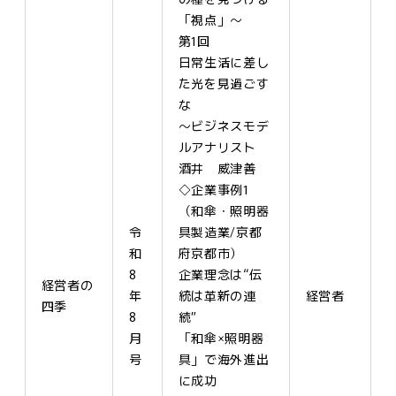
「視点」～
第1回
日常生活に差し
た光を見過ごす
な
～ビジネスモデ
ルアナリスト
酒井 威津善
◇企業事例1
（和傘・照明器
令
具製造業/京都
和
府京都市）
8
企業理念は“伝
経営者の
年
統は革新の連
経営者
四季
8
続”
月
「和傘×照明器
号
具」で海外進出
に成功