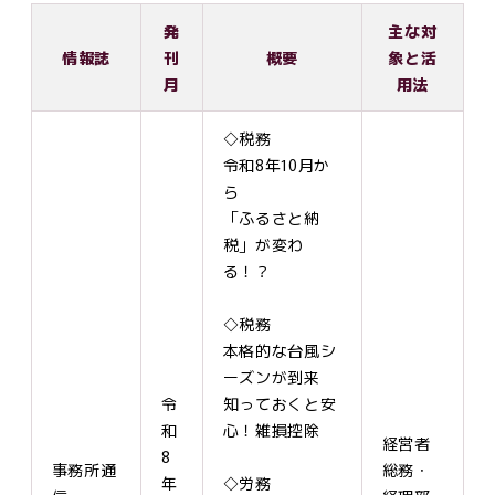
発
主な対
情報誌
刊
概要
象と活
月
用法
◇税務
令和8年10月か
ら
「ふるさと納
税」が変わ
る！？
◇税務
本格的な台風シ
ーズンが到来
令
知っておくと安
和
心！雑損控除
経営者
8
事務所通
総務・
年
◇労務