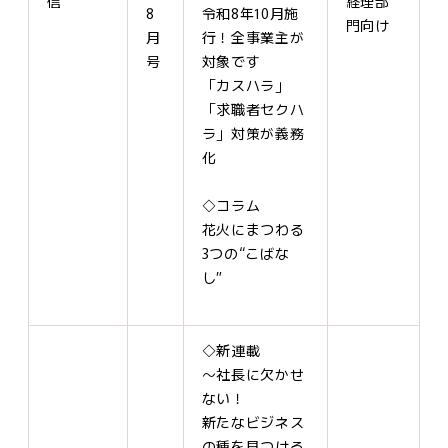
信
経理部
8
令和8年10月施
門向け
月
行！全事業主が
号
対象です
「カスハラ」
「求職者セクハ
ラ」対策が義務
化
◇コラム
花火にまつわる
3つの“こばな
し”
◇新連載
～社長に欠かせ
ない！
新たなビジネス
の種を見つける