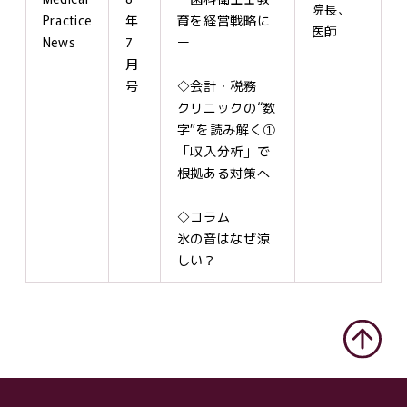
院長、
Practice
年
育を経営戦略に
医師
News
7
ー
月
号
◇会計・税務
クリニックの“数
字”を読み解く①
「収入分析」で
根拠ある対策へ
◇コラム
氷の音はなぜ涼
しい？