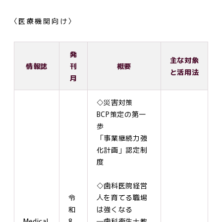
〈医療機関向け〉
発
主な対象
情報誌
刊
概要
と活用法
月
◇災害対策
BCP策定の第一
歩
「事業継続力強
化計画」認定制
度
◇歯科医院経営
令
人を育てる職場
和
は強くなる
Medical
8
―歯科衛生士教