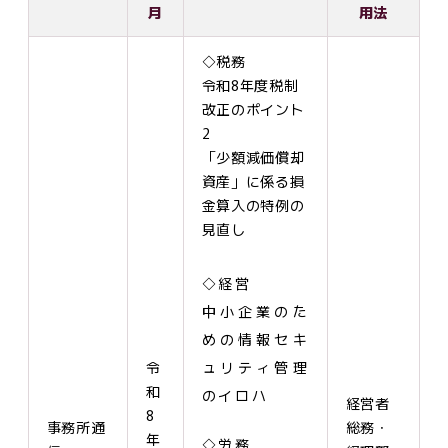
月
用法
◇税務
令和8年度税制
改正のポイント
2
「少額減価償却
資産」に係る損
金算入の特例の
見直し
◇経営
中小企業のた
めの情報セキ
令
ュリティ管理
和
のイロハ
経営者
8
事務所通
総務・
年
◇労務