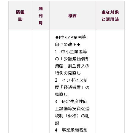
発
情報
主な対象
刊
概要
誌
と活用法
月
♦Ⅰ中小企業者等
向けの改正♦
1 中小企業者等
の「少額減価償却
資産」損金算入の
特例の見直し
2 インボイス制
度「経過措置」の
見直し
3 特定生産性向
上設備等投資促進
税制（仮称）の創
設
4 事業承継税制