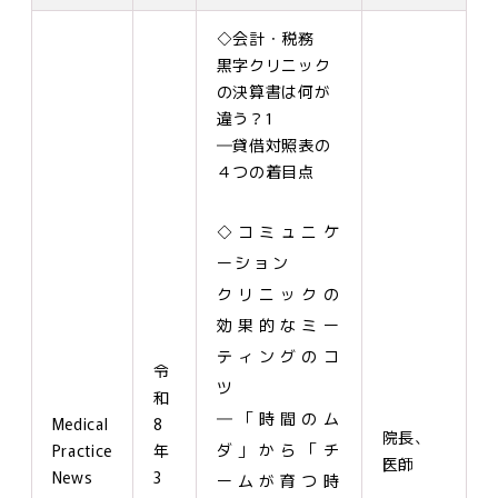
◇会計・税務
黒字クリニック
の決算書は何が
違う？1
―貸借対照表の
４つの着目点
◇コミュニケ
ーション
クリニックの
効果的なミー
ティングのコ
令
ツ
和
―「時間のム
Medical
8
院長、
ダ」から「チ
Practice
年
医師
News
3
ームが育つ時