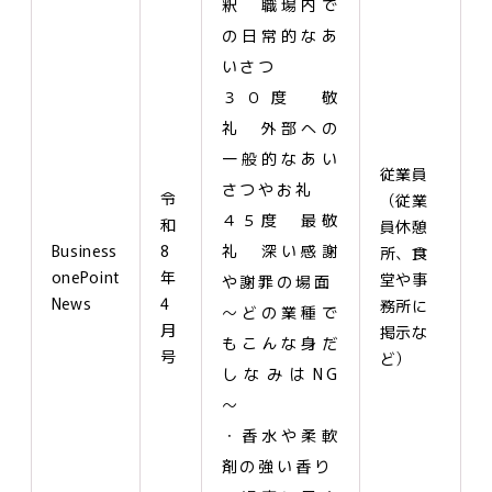
釈 職場内で
の日常的なあ
いさつ
３０度 敬
礼 外部への
一般的なあい
従業員
さつやお礼
令
（従業
４５度 最敬
和
員休憩
Business
8
礼 深い感謝
所、食
onePoint
年
堂や事
や謝罪の場面
News
4
務所に
～どの業種で
月
掲示な
もこんな身だ
号
ど）
しなみはNG
～
・香水や柔軟
剤の強い香り