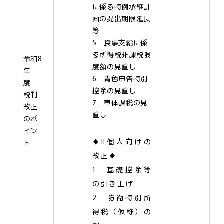
に係る特例承継計
画の提出期限延長
等
5 食事支給に係
る所得税非課税限
令和8
度額の見直し
年
6 青色申告特別
度
控除の見直し
税制
7 車体課税の見
改正
直し
のポ
イン
♦Ⅱ個人向けの
ト
改正♦
1 基礎控除等
の引き上げ
2 防衛特別所
得税（仮称）の