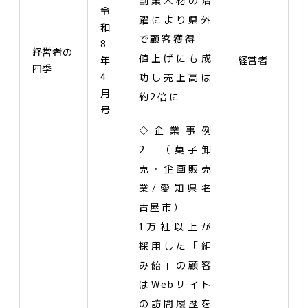
令
躍により県外
和
で顧客獲得
8
経営者の
値上げにも成
年
経営者
四季
4
功し売上高は
月
約2倍に
号
◇企業事例
2 （菓子卸
売・企画販売
業/愛知県名
古屋市）
1万社以上が
採用した「組
み飴」の顧客
はWebサイト
の訪問履歴を