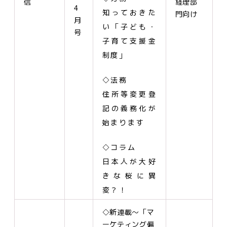
信
経理部
4
知っておきた
門向け
月
い「子ども・
号
子育て支援金
制度」
◇法務
住所等変更登
記の義務化が
始まります
◇コラム
日本人が大好
きな桜に異
変？！
◇新連載～「マ
ーケティング偏