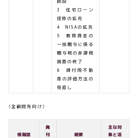
創設
3 住宅ローン
控除の拡充
4 NISAの拡充
5 教育資金の
一括贈与に係る
贈与税の非課税
措置の終了
6 貸付用不動
産の評価方法の
見直し
〈全顧問先向け〉
発
主な対
情報誌
刊
概要
象と活