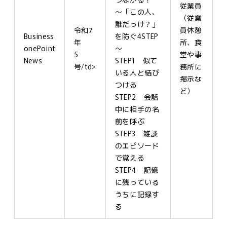
従業員
～「この人、
（従業
誰だっけ？」
令和7
員休憩
Business
を防ぐ4STEP
年
所、食
onePoint
～
5
堂や事
News
STEP1 似て
号/td>
務所に
いる人と結び
掲示な
つける
ど）
STEP2 会話
中に相手の名
前を呼ぶ
STEP3 雑談
のエピソード
で覚える
STEP4 記憶
に残っている
うちに記録す
る