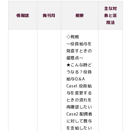
主な対
情報誌
発刊月
概要
象と活
用法
◇税務
～役員給与を
見直すときの
留意点～
★こんな時ど
うなる？役員
給与Q＆A
Case1 役員給
与を変更する
ときの流れを
再確認したい
Case2 配偶者
に対して賞与
を支給したい