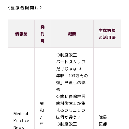
〈医療機関向け〉
発
主な対象
情報誌
刊
概要
と活用法
月
◇制度改正
パートスタッフ
だけじゃない
年収「103万円の
壁」見直しの影
響
◇歯科医院経営
令
歯科衛生士が集
和
まるクリニック
Medical
7
は何が違う？
院長、
Practice
年
◇制度改正
医師
News