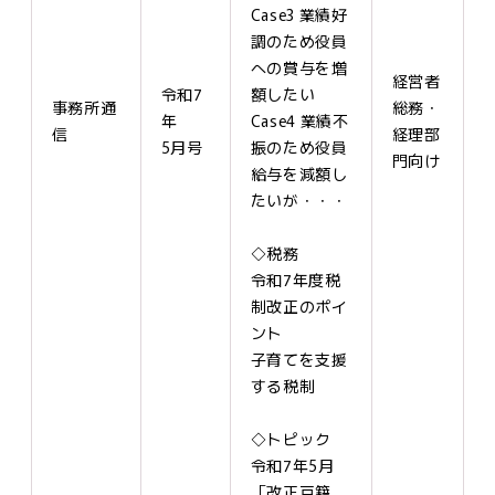
Case3 業績好
調のため役員
への賞与を増
経営者
令和7
額したい
事務所通
総務・
年
Case4 業績不
信
経理部
5月号
振のため役員
門向け
給与を減額し
たいが・・・
◇税務
令和7年度税
制改正のポイ
ント
子育てを支援
する税制
◇トピック
令和7年5月
「改正戸籍