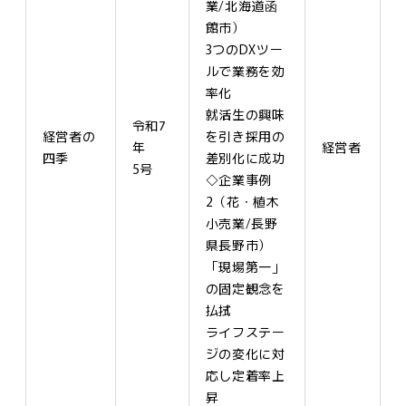
業/北海道函
館市）
3つのDXツー
ルで業務を効
率化
就活生の興味
令和7
経営者の
を引き採用の
年
経営者
四季
差別化に成功
5号
◇企業事例
2（花・植木
小売業/長野
県長野市）
「現場第一」
の固定観念を
払拭
ライフステー
ジの変化に対
応し定着率上
昇