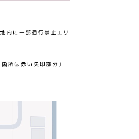
敷地内に一部通行禁止エリ
能箇所は赤い矢印部分）